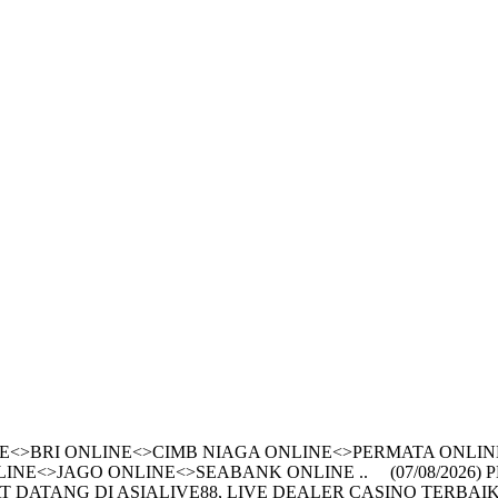
NE<>BRI ONLINE<>CIMB NIAGA ONLINE<>PERMATA ONL
NLINE<>JAGO ONLINE<>SEABANK ONLINE ..
(07/08/2026)
P
 DATANG DI ASIALIVE88, LIVE DEALER CASINO TERBAIK 