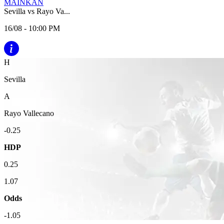
MAINKAN
Sevilla vs Rayo Va...
16/08 - 10:00 PM
H
Sevilla
A
Rayo Vallecano
-0.25
HDP
0.25
1.07
Odds
-1.05