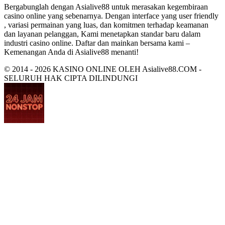
Bergabunglah dengan Asialive88 untuk merasakan kegembiraan
casino online yang sebenarnya. Dengan interface yang user friendly
, variasi permainan yang luas, dan komitmen terhadap keamanan
dan layanan pelanggan, Kami menetapkan standar baru dalam
industri casino online. Daftar dan mainkan bersama kami –
Kemenangan Anda di Asialive88 menanti!
© 2014 - 2026 KASINO ONLINE OLEH Asialive88.COM -
SELURUH HAK CIPTA DILINDUNGI