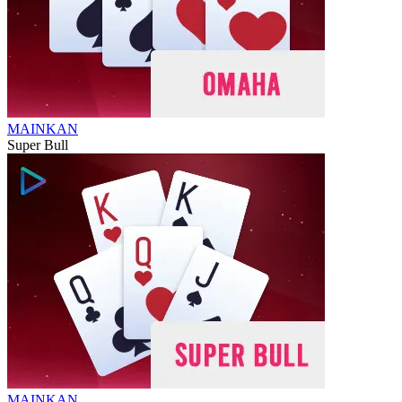
MAINKAN
Super Bull
MAINKAN