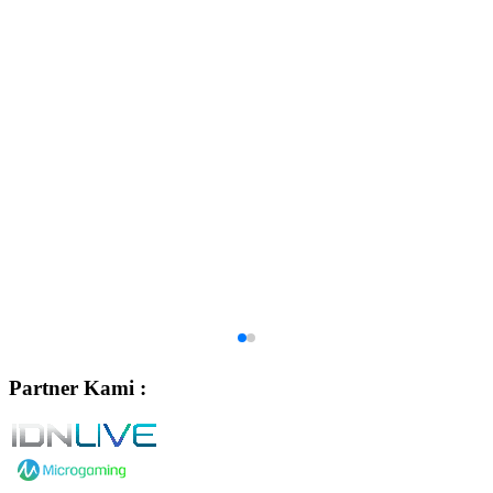
Partner Kami :