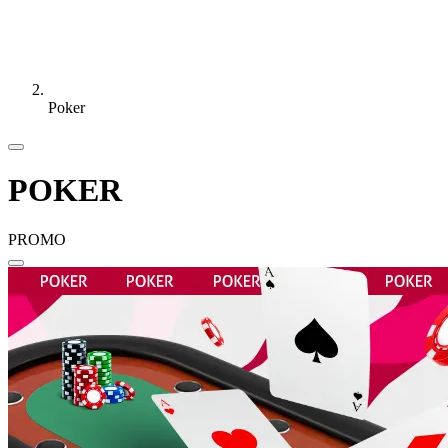
Poker
POKER
PROMO