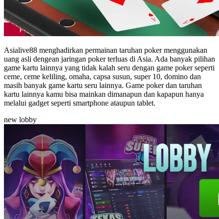
Asialive88 menghadirkan permainan taruhan poker menggunakan
uang asli dengean jaringan poker terluas di Asia. Ada banyak pilihan
game kartu lainnya yang tidak kalah seru dengan game poker seperti
ceme, ceme keliling, omaha, capsa susun, super 10, domino dan
masih banyak game kartu seru lainnya. Game poker dan taruhan
kartu lainnya kamu bisa mainkan dimanapun dan kapapun hanya
melalui gadget seperti smartphone ataupun tablet.
new lobby