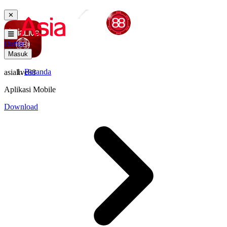
✕
Daftar
Masuk
Beranda
asialive88
Aplikasi Mobile
Download