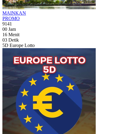
MAINKAN
PROMO
9141
00
Jam
16
Menit
02
Detik
5D Europe Lotto