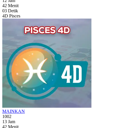
12
Jam
42
Menit
02
Detik
4D Pisces
MAINKAN
1002
13
Jam
42
Menit