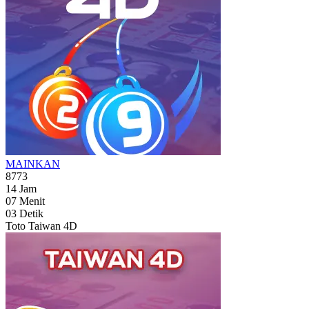
MAINKAN
8773
14
Jam
07
Menit
02
Detik
Toto Taiwan 4D