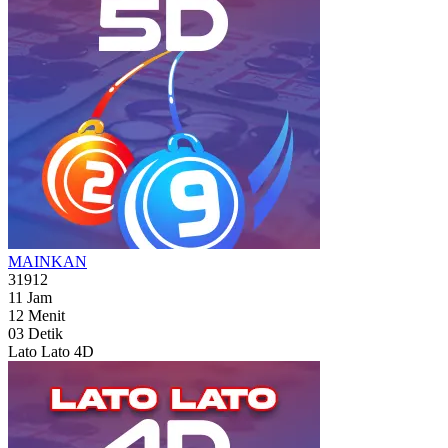
MAINKAN
31912
11
Jam
12
Menit
02
Detik
Lato Lato 4D