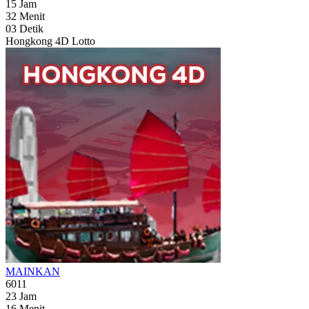
15
Jam
32
Menit
02
Detik
Hongkong 4D Lotto
MAINKAN
6011
23
Jam
16
Menit