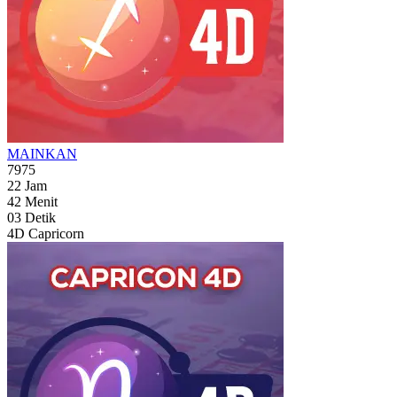
MAINKAN
7975
22
Jam
42
Menit
02
Detik
4D Capricorn