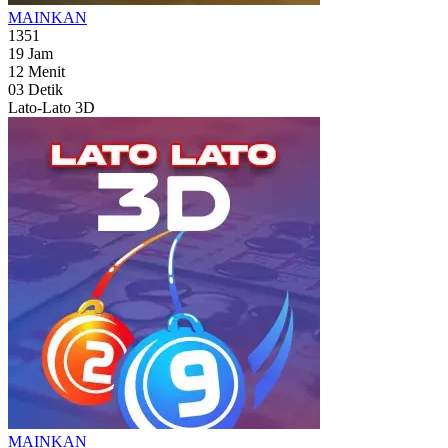
MAINKAN
1351
19
Jam
12
Menit
02
Detik
Lato-Lato 3D
MAINKAN