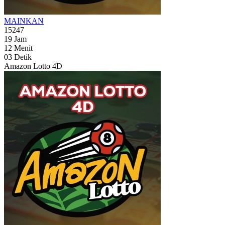
MAINKAN
15247
19
Jam
12
Menit
02
Detik
Amazon Lotto 4D