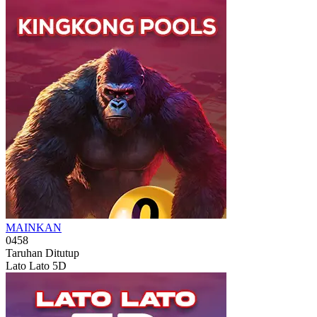
MAINKAN
0458
Taruhan Ditutup
Lato Lato 5D