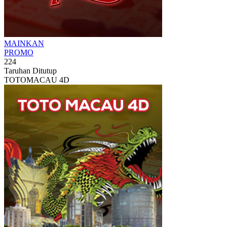
MAINKAN
PROMO
224
Taruhan Ditutup
TOTOMACAU 4D