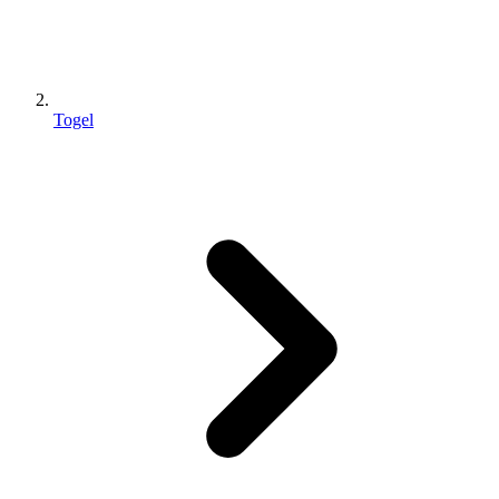
Togel